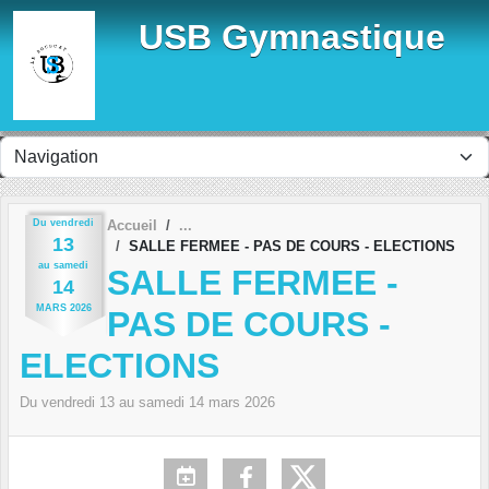
Panneau de gestion des cookies
USB Gymnastique
Du
vendredi
Accueil
13
SALLE FERMEE - PAS DE COURS - ELECTIONS
au
samedi
SALLE FERMEE -
14
MARS
2026
PAS DE COURS -
ELECTIONS
Du
vendredi
13
au
samedi
14
mars
2026