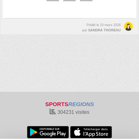
Publié le
10 mars 2026
par
SANDRA THOREAU
SPORTS
REGIONS
304231
visites