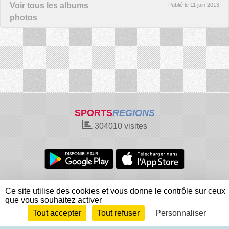
Voir tous les albums
Publié le
11 juin 2013
photos
SPORTS
REGIONS
304010
visites
Charte cookies
Gestion des cookies
Ce site utilise des cookies et vous donne le contrôle sur ceux
Informations légales
Signaler un contenu inapproprié
que vous souhaitez activer
Tout accepter
Tout refuser
Personnaliser
Envie de participer ?
Connexion