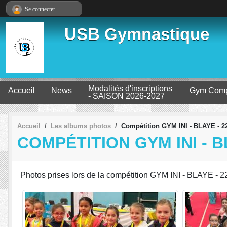
Panneau de gestion des cookies
Se connecter
USB Gymnastique
Modalités d'inscriptions
Accueil
News
Gym Comp
- SAISON 2026-2027
Accueil
Les albums photos
Compétition GYM INI - BLAYE - 2
COMPÉTITION GYM INI - BL
Photos prises lors de la compétition GYM INI - BLAYE - 