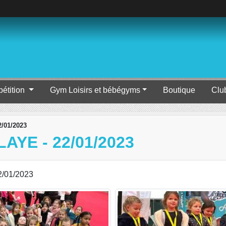
étition
Gym Loisirs et bébégyms
Boutique
Clu
2/01/2023
AYE - 22/01/2023
22/01/2023