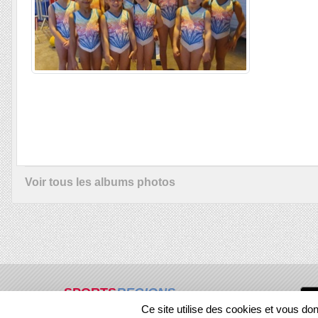
Voir tous les albums photos
SPORTS
REGIONS
Ce site utilise des cookies et vous do
303932
visites