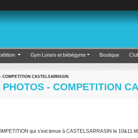
étition
Gym Loisirs et bébégyms
Boutique
Clu
 - COMPETITION CASTELSARRASIN
T PHOTOS - COMPETITION 
MPETITION qui s'est tenue à CASTELSARRASIN le 10&11 M