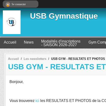
Panneau de gestion des cookies
Se connecter
USB Gymnastique
Modalités d'inscriptions
Accueil
News
Gym Comp
- SAISON 2026-2027
Accueil
Les newsletters
USB GYM - RESULTATS ET PHOTOS
USB GYM - RESULTATS E
Bonjour,
Vous trouverez
ici
les RESULTATS ET PHOTOS de la CO