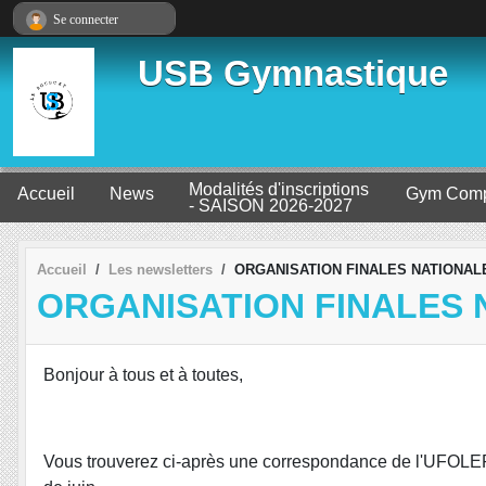
Panneau de gestion des cookies
Se connecter
USB Gymnastique
Modalités d'inscriptions
Accueil
News
Gym Comp
- SAISON 2026-2027
Accueil
Les newsletters
ORGANISATION FINALES NATIONAL
ORGANISATION FINALES 
Bonjour à tous et à toutes,
Vous trouverez ci-après une correspondance de l'UFOLE