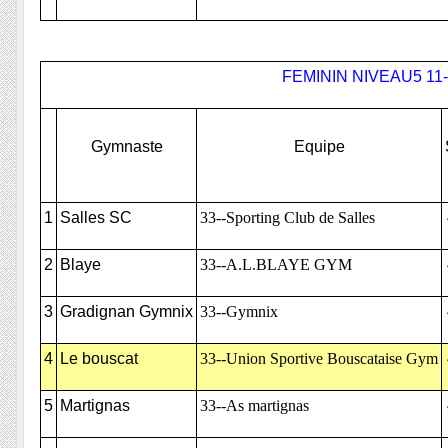
FEMININ NIVEAU5 11
Gymnaste
Equipe
1
Salles SC
33--Sporting Club de Salles
2
Blaye
33--A.L.BLAYE GYM
3
Gradignan Gymnix
33--Gymnix
4
Le bouscat
33--Union Sportive Bouscataise Gym
5
Martignas
33--As martignas