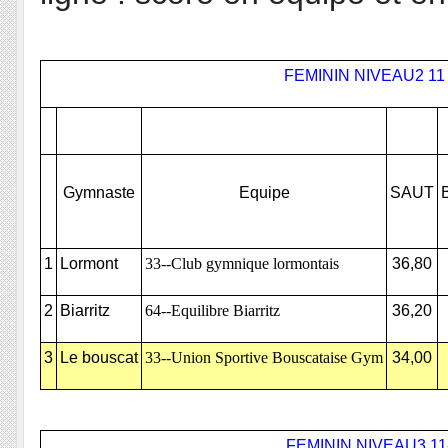
FEMININ NIVEAU2 11
Gymnaste
Equipe
SAUT
1
Lormont
33--Club gymnique lormontais
36,80
2
Biarritz
64--Equilibre Biarritz
36,20
3
Le bouscat
33--Union Sportive Bouscataise Gym
34,00
FEMININ NIVEAU3 11