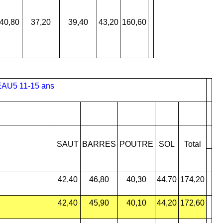
40,80
37,20
39,40
43,20
160,60
AU5 11-15 ans
SAUT
BARRES
POUTRE
SOL
Total
42,40
46,80
40,30
44,70
174,20
42,40
45,90
40,10
44,20
172,60