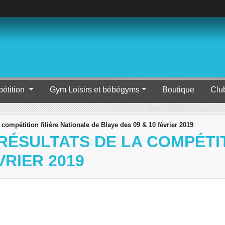
étition
Gym Loisirs et bébégyms
Boutique
Clu
compétition filière Nationale de Blaye des 09 & 10 février 2019
RÉSULTATS DE LA COMPÉTIT
VRIER 2019