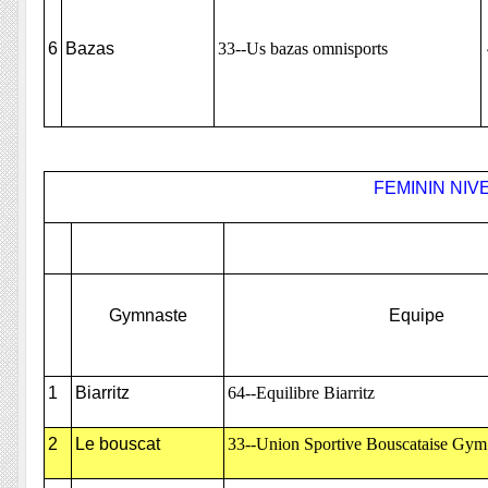
6
Bazas
33--Us bazas omnisports
FEMININ NIVE
Gymnaste
Equipe
1
Biarritz
64--Equilibre Biarritz
2
Le bouscat
33--Union Sportive Bouscataise Gym