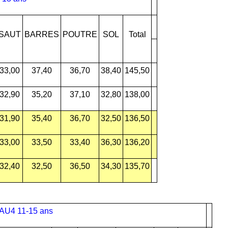
SAUT
BARRES
POUTRE
SOL
Total
33,00
37,40
36,70
38,40
145,50
32,90
35,20
37,10
32,80
138,00
31,90
35,40
36,70
32,50
136,50
33,00
33,50
33,40
36,30
136,20
32,40
32,50
36,50
34,30
135,70
AU4 11-15 ans