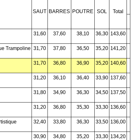
SAUT
BARRES
POUTRE
SOL
Total
31,60
37,60
38,10
36,30
143,60
ue Trampoline
31,70
37,80
36,50
35,20
141,20
31,70
36,80
36,90
35,20
140,60
31,20
36,10
36,40
33,90
137,60
31,80
34,90
36,30
34,50
137,50
31,20
36,80
35,30
33,30
136,60
tistique
32,40
33,80
36,30
33,50
136,00
30,90
34,80
35,20
33,30
134,20