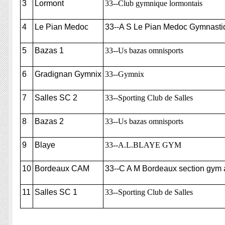
3
Lormont
33--Club gymnique lormontais
4
Le Pian Medoc
33--A S Le Pian Medoc Gymnasti
5
Bazas 1
33--Us bazas omnisports
6
Gradignan Gymnix
33--Gymnix
7
Salles SC 2
33--Sporting Club de Salles
8
Bazas 2
33--Us bazas omnisports
9
Blaye
33--A.L.BLAYE GYM
10
Bordeaux CAM
33--C A M Bordeaux section gym a
11
Salles SC 1
33--Sporting Club de Salles