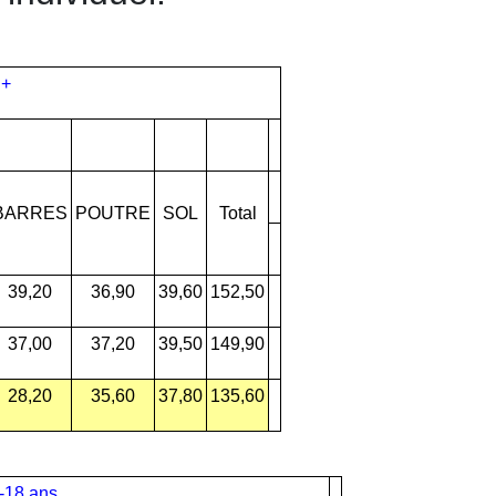
 +
BARRES
POUTRE
SOL
Total
39,20
36,90
39,60
152,50
37,00
37,20
39,50
149,90
28,20
35,60
37,80
135,60
-18 ans