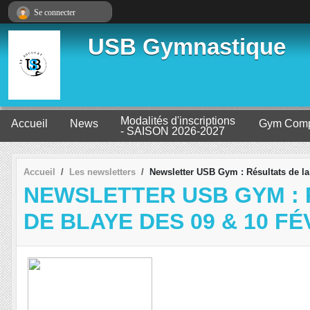
Panneau de gestion des cookies
Se connecter
USB Gymnastique
Modalités d'inscriptions
Accueil
News
Gym Comp
- SAISON 2026-2027
Accueil
Les newsletters
Newsletter USB Gym : Résultats de la 
NEWSLETTER USB GYM : 
DE BLAYE DES 09 & 10 FÉ