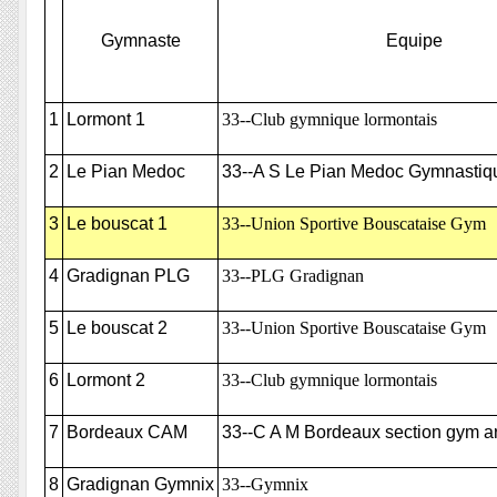
Gymnaste
Equipe
1
Lormont 1
33--Club gymnique lormontais
2
Le Pian Medoc
33--A S Le Pian Medoc Gymnastiq
3
Le bouscat 1
33--Union Sportive Bouscataise Gym
4
Gradignan PLG
33--PLG Gradignan
5
Le bouscat 2
33--Union Sportive Bouscataise Gym
6
Lormont 2
33--Club gymnique lormontais
7
Bordeaux CAM
33--C A M Bordeaux section gym ar
8
Gradignan Gymnix
33--Gymnix