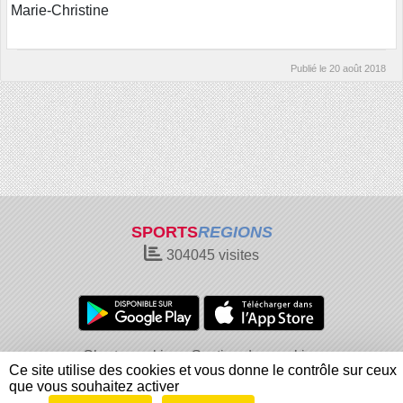
Marie-Christine
Publié le
20 août 2018
SPORTS
REGIONS
304045
visites
Charte cookies
Gestion des cookies
Ce site utilise des cookies et vous donne le contrôle sur ceux
Informations légales
Signaler un contenu inapproprié
que vous souhaitez activer