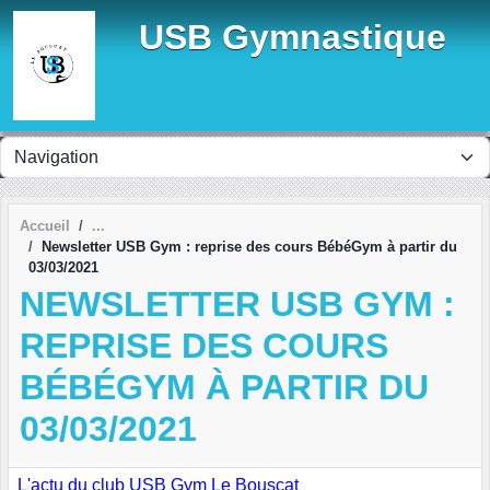
Panneau de gestion des cookies
USB Gymnastique
Accueil
Newsletter USB Gym : reprise des cours BébéGym à partir du
03/03/2021
NEWSLETTER USB GYM :
REPRISE DES COURS
BÉBÉGYM À PARTIR DU
03/03/2021
L'actu du club USB Gym Le Bouscat