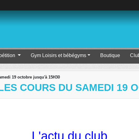
étition
Gym Loisirs et bébégyms
Boutique
Clu
amedi 19 octobre jusqu'à 15H30
LES COURS DU SAMEDI 19 
L'actu du club