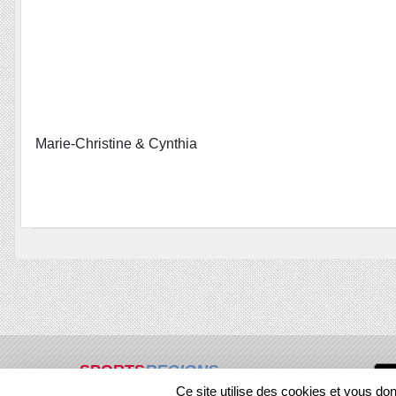
Marie-Christine & Cynthia
SPORTS
REGIONS
Ce site utilise des cookies et vous do
304031
visites