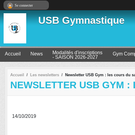
Panneau de gestion des cookies
Se connecter
USB Gymnastique
Modalités d'inscriptions
Accueil
News
Gym Comp
- SAISON 2026-2027
Accueil
Les newsletters
Newsletter USB Gym : les cours du s
NEWSLETTER USB GYM : 
14/10/2019