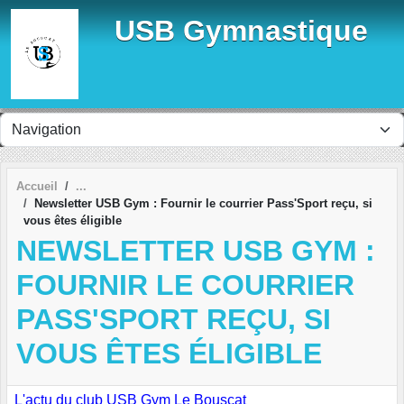
Panneau de gestion des cookies
USB Gymnastique
Accueil
Newsletter USB Gym : Fournir le courrier Pass'Sport reçu, si
vous êtes éligible
NEWSLETTER USB GYM :
FOURNIR LE COURRIER
PASS'SPORT REÇU, SI
VOUS ÊTES ÉLIGIBLE
L'actu du club USB Gym Le Bouscat