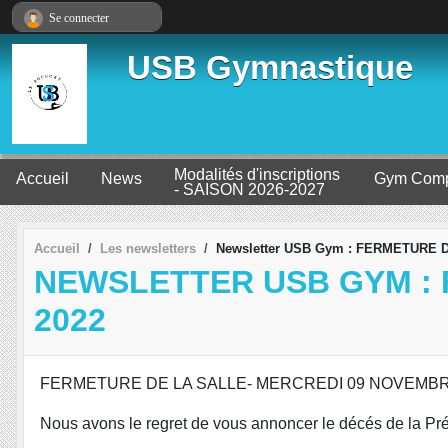
Panneau de gestion des cookies
Se connecter
USB Gymnastique
Modalités d'inscriptions
Accueil
News
Gym Comp
- SAISON 2026-2027
Accueil
Les newsletters
Newsletter USB Gym : FERMETURE
NEWSLETTER USB GYM : 
2022
FERMETURE DE LA SALLE- MERCREDI 09 NOVEMBR
Nous avons le regret de vous annoncer le décés de la 