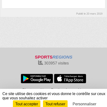
Publié le
20 mars 2019
SPORTS
REGIONS
303957
visites
Charte cookies
Gestion des cookies
Ce site utilise des cookies et vous donne le contrôle sur ceux
Informations légales
Signaler un contenu inapproprié
que vous souhaitez activer
Tout accepter
Tout refuser
Personnaliser
Envie de participer ?
Connexion