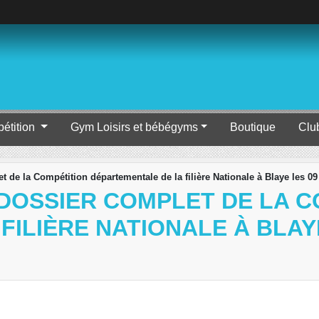
étition
Gym Loisirs et bébégyms
Boutique
Clu
de la Compétition départementale de la filière Nationale à Blaye les 09 
DOSSIER COMPLET DE LA C
ILIÈRE NATIONALE À BLAYE