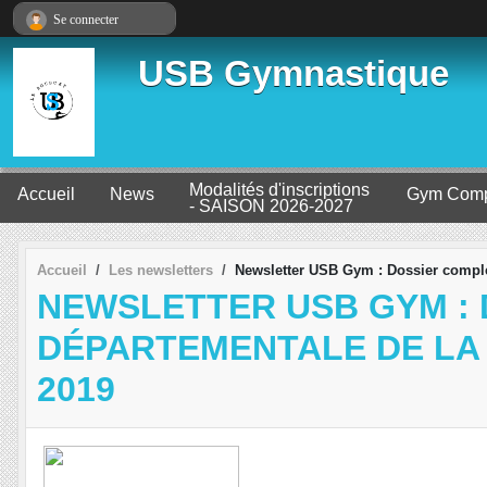
Panneau de gestion des cookies
Se connecter
USB Gymnastique
Modalités d'inscriptions
Accueil
News
Gym Comp
- SAISON 2026-2027
Accueil
Les newsletters
Newsletter USB Gym : Dossier complet 
NEWSLETTER USB GYM : 
DÉPARTEMENTALE DE LA F
2019