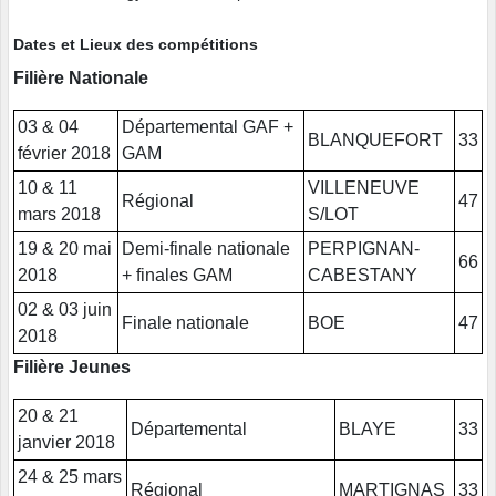
Dates et Lieux des compétitions
Filière Nationale
03 & 04
Départemental GAF +
BLANQUEFORT
33
février 2018
GAM
10 & 11
VILLENEUVE
Régional
47
mars 2018
S/LOT
19 & 20 mai
Demi-finale nationale
PERPIGNAN-
66
2018
+ finales GAM
CABESTANY
02 & 03 juin
Finale nationale
BOE
47
2018
Filière Jeunes
20 & 21
Départemental
BLAYE
33
janvier 2018
24 & 25 mars
Régional
MARTIGNAS
33