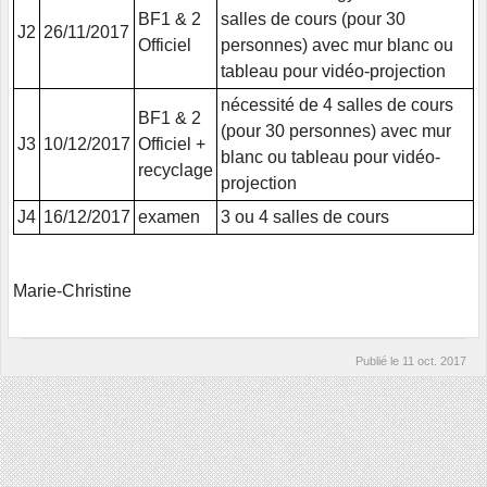
BF1 & 2
salles de cours (pour 30
J2
26/11/2017
Officiel
personnes) avec mur blanc ou
tableau pour vidéo-projection
nécessité de 4 salles de cours
BF1 & 2
(pour 30 personnes) avec mur
J3
10/12/2017
Officiel +
blanc ou tableau pour vidéo-
recyclage
projection
J4
16/12/2017
examen
3 ou 4 salles de cours
Marie-Christine
Publié le
11 oct. 2017