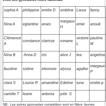
sophia A
philippine
emilie D
ombline
Laura
fanny
margaux
Nina A
eglantine
anais
emie
anouk
H
Clémence
victoire
pauline
constance
clarisse
romane
A
L
M
Nina B
Anna D
iris
alice J
lea
angelina
margaux
faustine
sixtine
eleonore
alyssa
agathe
P
clara S
Louise R
amandine
Edeline
luna
emilie p
camille T
leane
antonia
julie S
NB : Les autres gymnastes compétition sont en filière Jeunes.