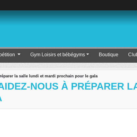
étition
Gym Loisirs et bébégyms
Boutique
Clu
parer la salle lundi et mardi prochain pour le gala
AIDEZ-NOUS À PRÉPARER LA
A