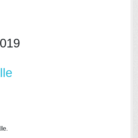
019
lle
lle.