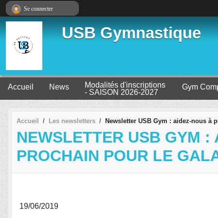
Panneau de gestion des cookies
Se connecter
USB Gymnastique
Modalités d'inscriptions
Accueil
News
Gym Comp
- SAISON 2026-2027
Accueil
Les newsletters
Newsletter USB Gym : aidez-nous à pré
NEWSLETTER USB GYM : 
PROCHAIN POUR LE GAL
19/06/2019