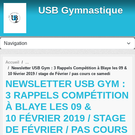
Panneau de gestion des cookies
USB Gymnastique
Accueil
Newsletter USB Gym : 3 Rappels Compétition à Blaye les 09 &
10 février 2019 / stage de Février / pas cours ce samedi
NEWSLETTER USB GYM :
3 RAPPELS COMPÉTITION
À BLAYE LES 09 &
10 FÉVRIER 2019 / STAGE
DE FÉVRIER / PAS COURS