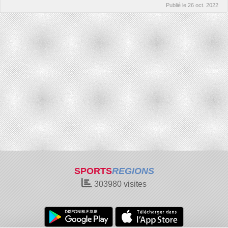
Publié le
26 oct. 2022
SPORTS
REGIONS
303980
visites