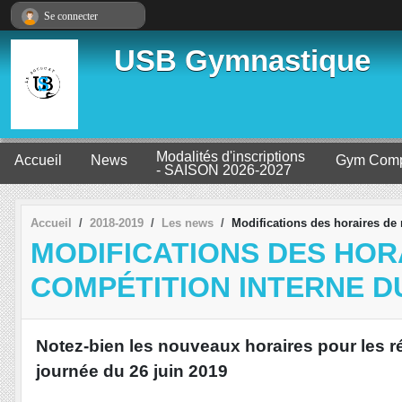
Panneau de gestion des cookies
Se connecter
USB Gymnastique
Modalités d'inscriptions
Accueil
News
Gym Comp
- SAISON 2026-2027
Accueil
2018-2019
Les news
Modifications des horaires de r
MODIFICATIONS DES HORA
COMPÉTITION INTERNE DU
Notez-bien les nouveaux horaires pour les ré
journée du 26 juin 2019