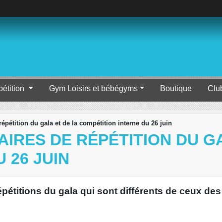
étition
Gym Loisirs et bébégyms
Boutique
Clu
épétition du gala et de la compétition interne du 26 juin
IRES DE RÉPÉTITION DU GA
 26 JUIN
pétitions du gala qui sont différents de ceux de